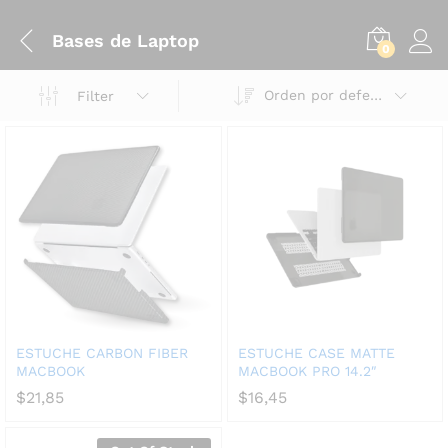
Bases de Laptop
0
Orden por defecto
Filter
ESTUCHE CARBON FIBER
ESTUCHE CASE MATTE
MACBOOK
MACBOOK PRO 14.2″
$
21,85
$
16,45