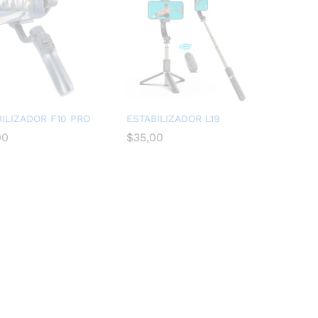
ILIZADOR F10 PRO
ESTABILIZADOR L19
00
00
$
$
35,00
35,00