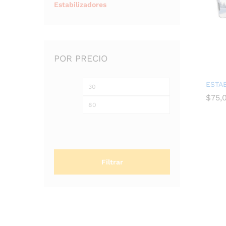
Estabilizadores
POR PRECIO
ESTAB
$
$
75,
75,
Filtrar