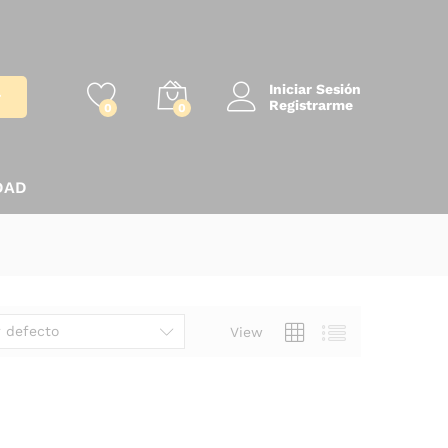
Iniciar Sesión
r
Registrarme
0
0
DAD
 defecto
View