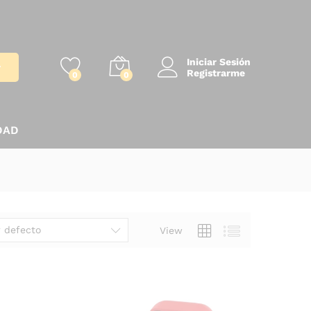
Iniciar Sesión
r
Registrarme
0
0
DAD
 defecto
View