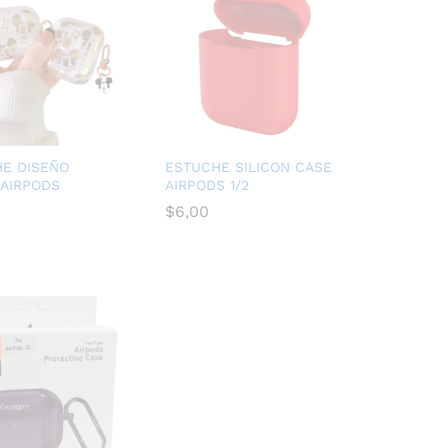
E DISEÑO
ESTUCHE SILICON CASE
 AIRPODS
AIRPODS 1/2
$
$
6,00
6,00