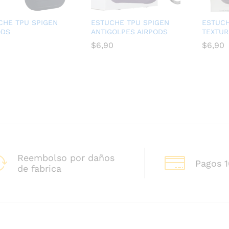
CHE TPU SPIGEN
ESTUCHE TPU SPIGEN
ESTUCH
ODS
ANTIGOLPES AIRPODS
TEXTUR
$
$
6,90
6,90
$
$
6,90
6,90
Reembolso por daños
Pagos 
de fabrica