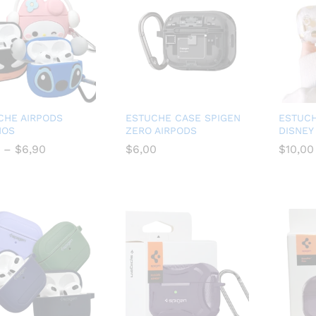
CHE AIRPODS
ESTUCHE CASE SPIGEN
ESTUCH
ÑOS
ZERO AIRPODS
DISNEY
–
$
6,90
$
$
6,00
6,00
$
10,00
$
6,90
$
10,00