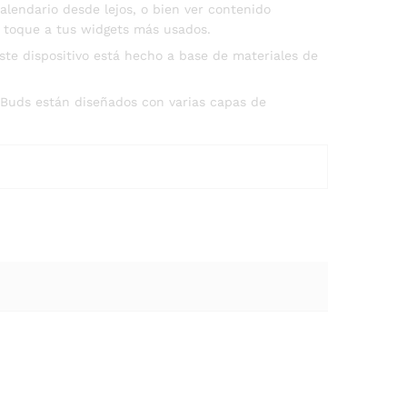
alendario desde lejos, o bien ver contenido
lo toque a tus widgets más usados.
te dispositivo está hecho a base de materiales de
 Buds están diseñados con varias capas de