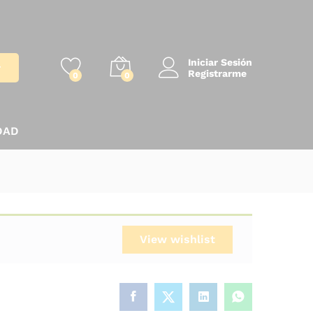
Iniciar Sesión
r
Registrarme
0
0
DAD
View wishlist