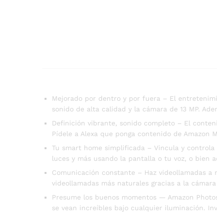
Mejorado por dentro y por fuera – El entretenimi
sonido de alta calidad y la cámara de 13 MP. A
Definición vibrante, sonido completo – El conten
Pídele a Alexa que ponga contenido de Amazon Mus
Tu smart home simplificada – Vincula y controla
luces y más usando la pantalla o tu voz, o bien 
Comunicación constante – Haz videollamadas a ma
videollamadas más naturales gracias a la cámara
Presume los buenos momentos — Amazon Photos con
se vean increíbles bajo cualquier iluminación. In