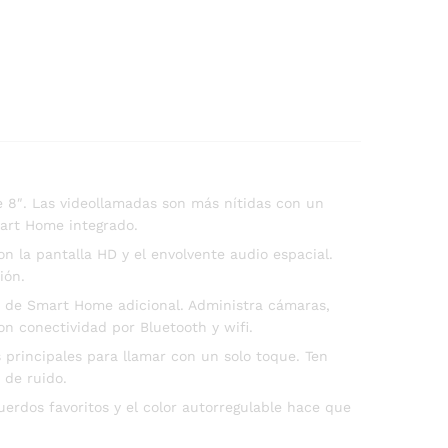
e 8″. Las videollamadas son más nítidas con un
art Home integrado.
n la pantalla HD y el envolvente audio espacial.
ión.
ub de Smart Home adicional. Administra cámaras,
n conectividad por Bluetooth y wifi.
principales para llamar con un solo toque. Ten
 de ruido.
rdos favoritos y el color autorregulable hace que