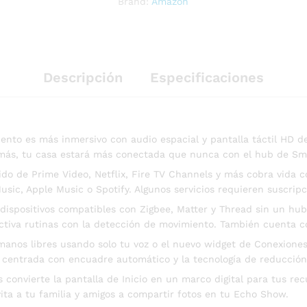
Brand:
Amazon
Descripción
Especificaciones
ento es más inmersivo con audio espacial y pantalla táctil HD d
demás, tu casa estará más conectada que nunca con el hub de Sm
ido de Prime Video, Netflix, Fire TV Channels y más cobra vida co
ic, Apple Music o Spotify. Algunos servicios requieren suscripc
 dispositivos compatibles con Zigbee, Matter y Thread sin un h
activa rutinas con la detección de movimiento. También cuenta co
nos libres usando solo tu voz o el nuevo widget de Conexiones 
 centrada con encuadre automático y la tecnología de reducción
vierte la pantalla de Inicio en un marco digital para tus recue
vita a tu familia y amigos a compartir fotos en tu Echo Show.