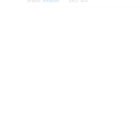
Brand:
Amazon
SKU:
N/A