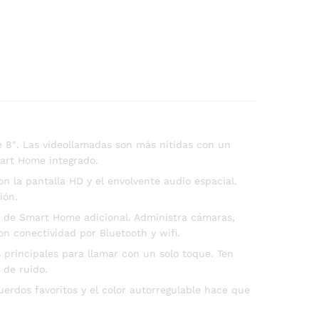
e 8″. Las videollamadas son más nítidas con un
art Home integrado.
n la pantalla HD y el envolvente audio espacial.
ión.
ub de Smart Home adicional. Administra cámaras,
n conectividad por Bluetooth y wifi.
principales para llamar con un solo toque. Ten
 de ruido.
rdos favoritos y el color autorregulable hace que