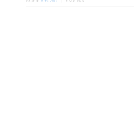
Brand:
Amazon
SKU:
N/A