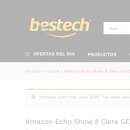
Todo
OFERTAS DEL DÍA
PRODUCTOS
Portada
»
Tienda
»
Amazon Echo Show 8 (3era GEN
“Amazon Echo Pop (1era GEN)” has been adde
Amazon Echo Show 8 (3era GE