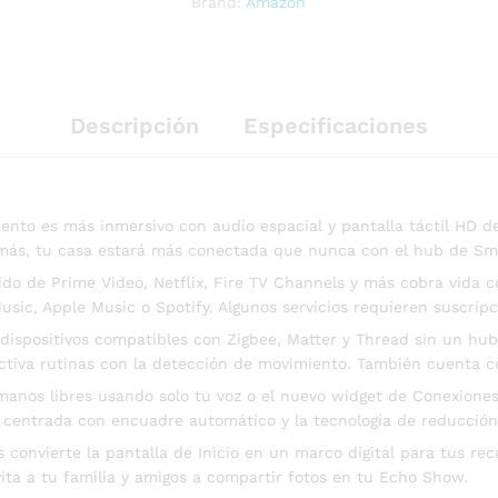
Brand:
Amazon
Descripción
Especificaciones
ento es más inmersivo con audio espacial y pantalla táctil HD d
demás, tu casa estará más conectada que nunca con el hub de Sm
ido de Prime Video, Netflix, Fire TV Channels y más cobra vida co
ic, Apple Music o Spotify. Algunos servicios requieren suscripc
 dispositivos compatibles con Zigbee, Matter y Thread sin un h
activa rutinas con la detección de movimiento. También cuenta co
nos libres usando solo tu voz o el nuevo widget de Conexiones 
 centrada con encuadre automático y la tecnología de reducción
vierte la pantalla de Inicio en un marco digital para tus recue
vita a tu familia y amigos a compartir fotos en tu Echo Show.