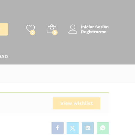
Iniciar Sesión
r
Registrarme
0
0
DAD
View wishlist