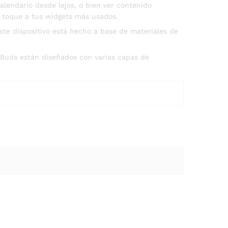
alendario desde lejos, o bien ver contenido
lo toque a tus widgets más usados.
te dispositivo está hecho a base de materiales de
 Buds están diseñados con varias capas de