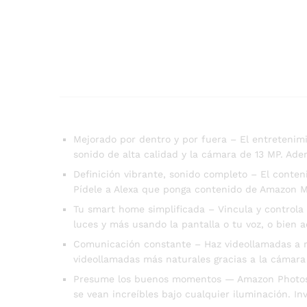
Mejorado por dentro y por fuera – El entretenimi
sonido de alta calidad y la cámara de 13 MP. A
Definición vibrante, sonido completo – El conten
Pídele a Alexa que ponga contenido de Amazon Mus
Tu smart home simplificada – Vincula y controla
luces y más usando la pantalla o tu voz, o bien 
Comunicación constante – Haz videollamadas a ma
videollamadas más naturales gracias a la cámara
Presume los buenos momentos — Amazon Photos con
se vean increíbles bajo cualquier iluminación. In