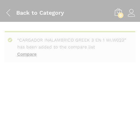
Back to
Category
0
“CARGADOR INALAMBRICO GREEK 3 EN 1 WI.W023”
has been added to the compare list
Compare