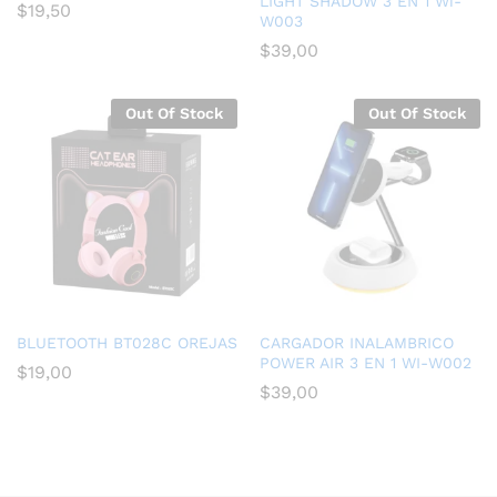
LIGHT SHADOW 3 EN 1 Wi-
$
19,50
W003
$
39,00
Out Of Stock
Out Of Stock
BLUETOOTH BT028C OREJAS
CARGADOR INALAMBRICO
POWER AIR 3 EN 1 WI-W002
$
19,00
$
39,00