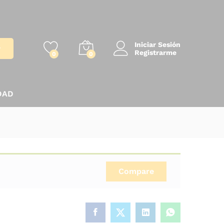
Iniciar Sesión
r
Registrarme
0
0
DAD
Compare