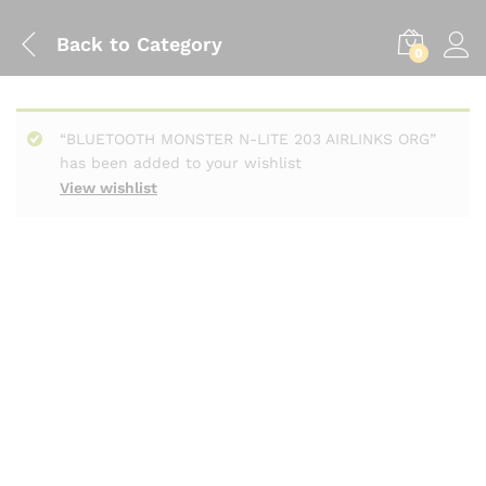
Back to
Category
0
“BLUETOOTH MONSTER N-LITE 203 AIRLINKS ORG”
has been added to your wishlist
View wishlist