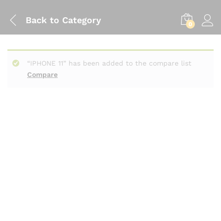
Back to
Category
0
“IPHONE 11” has been added to the compare list
Compare