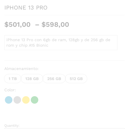
IPHONE 13 PRO
$
501,00
–
$
598,00
iPhone 13 Pro con 6gb de ram, 128gb y de 256 gb de
rom y chip A15 Bionic
Almacenamiento:
1 TB
128 GB
256 GB
512 GB
Color:
Quantity: