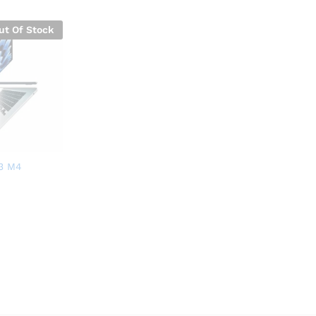
ut Of Stock
13 M4