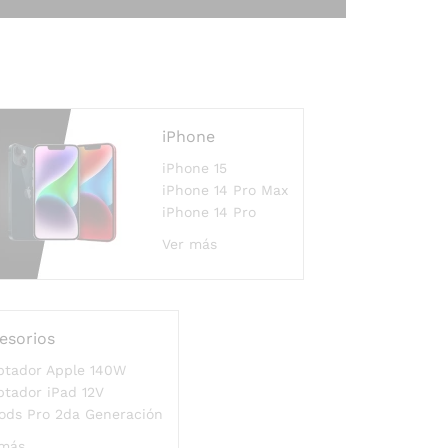
iPhone
Ver
iPhone 15
ás
iPhone 14 Pro Max
iPhone 14 Pro
Ver más
esorios
ptador Apple 140W
tador iPad 12V
Ver
ods Pro 2da Generación
ás
 más