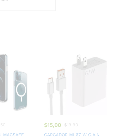
$
15,00
,50
$
19,90
U MAGSAFE
CARGADOR MI 67 W G.A.N