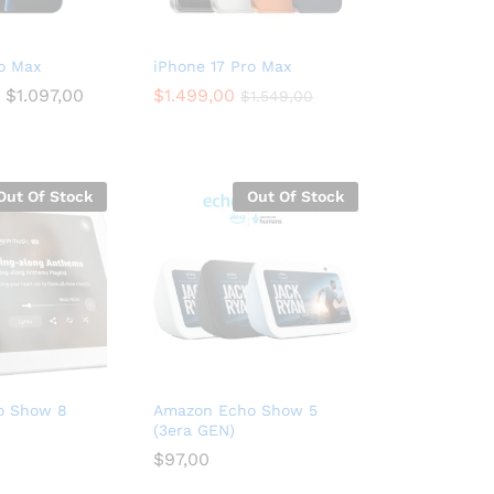
o Max
iPhone 17 Pro Max
$
1.097,00
$
1.499,00
$
1.549,00
Out Of Stock
Out Of Stock
o Show 8
Amazon Echo Show 5
(3era GEN)
$
97,00