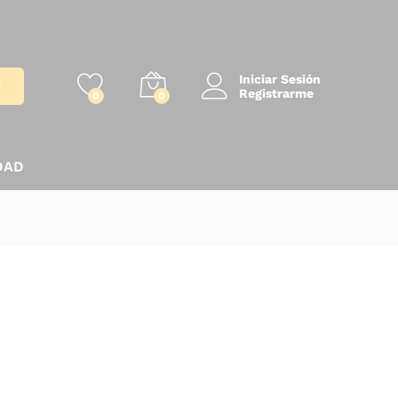
Iniciar Sesión
r
Registrarme
0
0
DAD