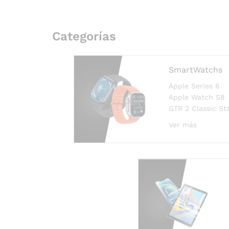
Categorías
SmartWatchs
Apple Series 6
Apple Watch S8
GTR 2 Classic St
Ver más