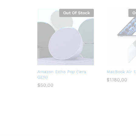
Out Of Stock
O
Amazon Echo Pop (1era
MacBook Air 
GEN)
$
1.180,00
$
50,00
послуги seo для медичних сайтів