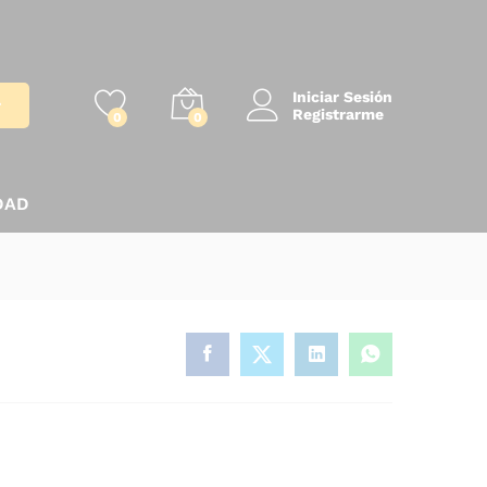
Iniciar Sesión
r
Registrarme
0
0
DAD