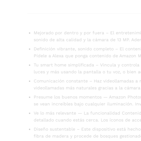
Mejorado por dentro y por fuera – El entretenimi
sonido de alta calidad y la cámara de 13 MP. A
Definición vibrante, sonido completo – El conten
Pídele a Alexa que ponga contenido de Amazon Mus
Tu smart home simplificada – Vincula y controla
luces y más usando la pantalla o tu voz, o bien 
Comunicación constante – Haz videollamadas a ma
videollamadas más naturales gracias a la cámara
Presume los buenos momentos — Amazon Photos con
se vean increíbles bajo cualquier iluminación. In
Ve lo más relevante — La funcionalidad Contenido
detallado cuando estás cerca. Los íconos de acce
Diseño sustentable – Este dispositivo está hech
fibra de madera y procede de bosques gestionad