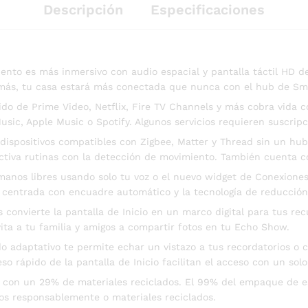
Descripción
Especificaciones
ento es más inmersivo con audio espacial y pantalla táctil HD d
demás, tu casa estará más conectada que nunca con el hub de Sm
ido de Prime Video, Netflix, Fire TV Channels y más cobra vida co
ic, Apple Music o Spotify. Algunos servicios requieren suscripc
 dispositivos compatibles con Zigbee, Matter y Thread sin un h
activa rutinas con la detección de movimiento. También cuenta co
nos libres usando solo tu voz o el nuevo widget de Conexiones 
 centrada con encuadre automático y la tecnología de reducción
vierte la pantalla de Inicio en un marco digital para tus recue
vita a tu familia y amigos a compartir fotos en tu Echo Show.
 adaptativo te permite echar un vistazo a tus recordatorios o c
so rápido de la pantalla de Inicio facilitan el acceso con un so
o con un 29% de materiales reciclados. El 99% del empaque de es
os responsablemente o materiales reciclados.