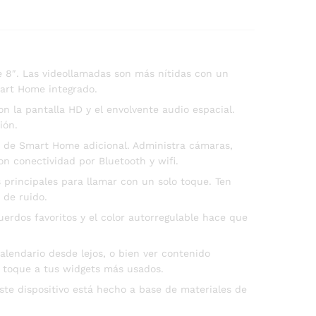
e 8″. Las videollamadas son más nítidas con un
art Home integrado.
n la pantalla HD y el envolvente audio espacial.
ión.
ub de Smart Home adicional. Administra cámaras,
n conectividad por Bluetooth y wifi.
principales para llamar con un solo toque. Ten
 de ruido.
rdos favoritos y el color autorregulable hace que
alendario desde lejos, o bien ver contenido
lo toque a tus widgets más usados.
te dispositivo está hecho a base de materiales de