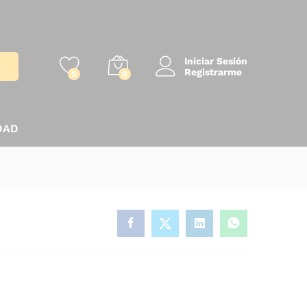
Iniciar Sesión
r
Registrarme
0
0
DAD