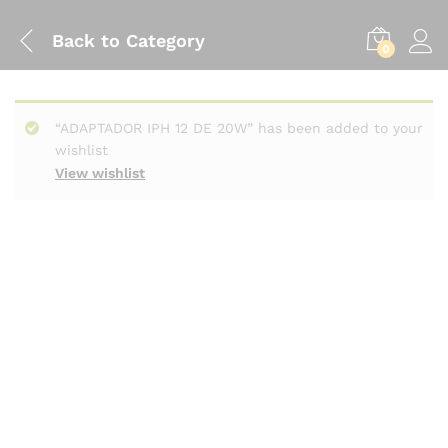
Back to
Category
0
“ADAPTADOR IPH 12 DE 20W” has been added to your
wishlist
View wishlist