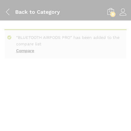
Back to
Category
0
“BLUETOOTH AIRPODS PRO” has been added to the
compare list
Compare