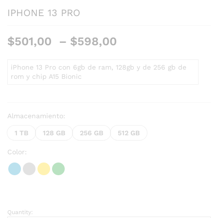
IPHONE 13 PRO
$
501,00
–
$
598,00
iPhone 13 Pro con 6gb de ram, 128gb y de 256 gb de
rom y chip A15 Bionic
Almacenamiento:
1 TB
128 GB
256 GB
512 GB
Color:
Quantity: