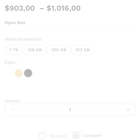
$
903,00
–
$
1.016,00
Open Box
Almacenamiento:
1 TB
128 GB
256 GB
512 GB
Color:
Quantity:
Compare
Wishlist