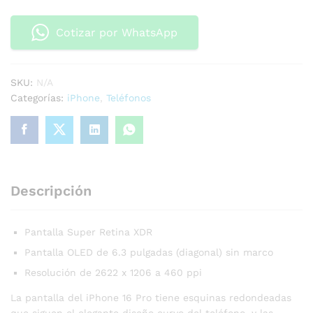
Cotizar por WhatsApp
SKU:
N/A
Categorías:
iPhone
,
Teléfonos
Descripción
Pantalla Super Retina XDR
Pantalla OLED de 6.3 pulgadas (diagonal) sin marco
Resolución de 2622 x 1206 a 460 ppi
La pantalla del iPhone 16 Pro tiene esquinas redondeadas
que siguen el elegante diseño curvo del teléfono, y las