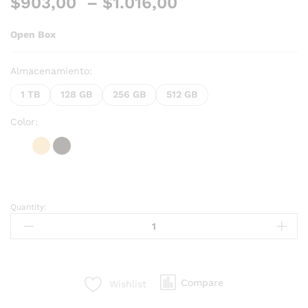
$
903,00
–
$
1.016,00
Open Box
Almacenamiento:
1 TB
128 GB
256 GB
512 GB
Color:
Quantity:
Compare
Wishlist