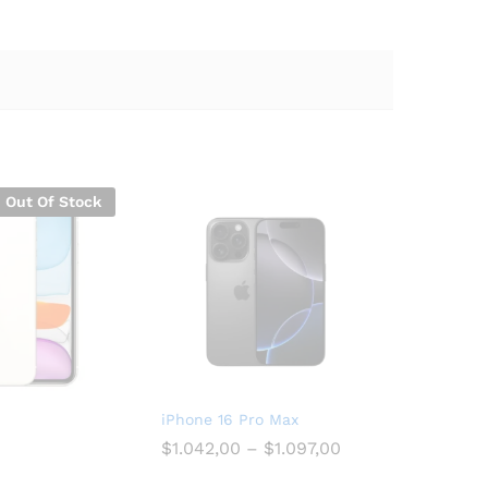
Out Of Stock
iPhone 16 Pro Max
$
1.042,00
–
$
1.097,00