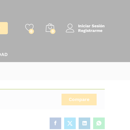
Iniciar Sesión
r
Registrarme
0
0
DAD
Compare