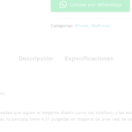
Cotizar por WhatsApp
Categorías:
iPhone
,
Teléfonos
Descripción
Especificaciones
rco
deadas que siguen el elegante diseño curvo del teléfono, y las e
, la pantalla tiene 6.27 pulgadas en diagonal (el área real de vi