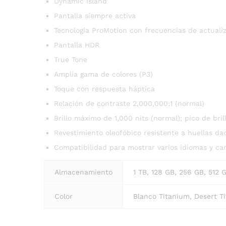
Dynamic Island
Pantalla siempre activa
Tecnología ProMotion con frecuencias de actuali
Pantalla HDR
True Tone
Amplia gama de colores (P3)
Toque con respuesta háptica
Relación de contraste 2,000,000:1 (normal)
Brillo máximo de 1,000 nits (normal); pico de brill
Revestimiento oleofóbico resistente a huellas dac
Compatibilidad para mostrar varios idiomas y c
Almacenamiento
1 TB, 128 GB, 256 GB, 512 
Color
Blanco Titanium, Desert T