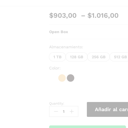
$
903,00
–
$
1.016,00
Open Box
Almacenamiento:
1 TB
128 GB
256 GB
512 GB
Color:
Quantity:
Añadir al car