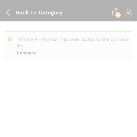
Back to
Category
0
“iPhone 14 Pro Max” has been added to the compare
list
Compare