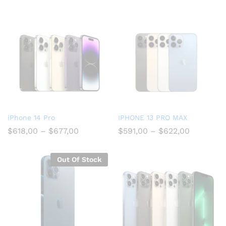
iPhone 14 Pro
IPHONE 13 PRO MAX
$
618,00
–
$
677,00
$
591,00
–
$
622,00
Out Of Stock