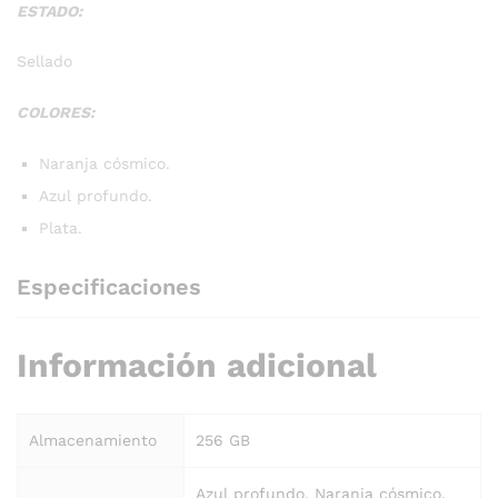
ESTADO:
Sellado
COLORES:
Naranja cósmico.
Azul profundo.
Plata.
Especificaciones
Información adicional
Almacenamiento
256 GB
Azul profundo, Naranja cósmico,