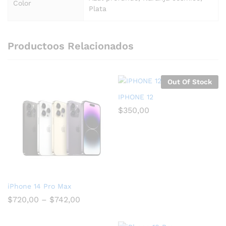
Color
Plata
Productoos Relacionados
Out Of Stock
IPHONE 12
$
350,00
iPhone 14 Pro Max
$
720,00
–
$
742,00