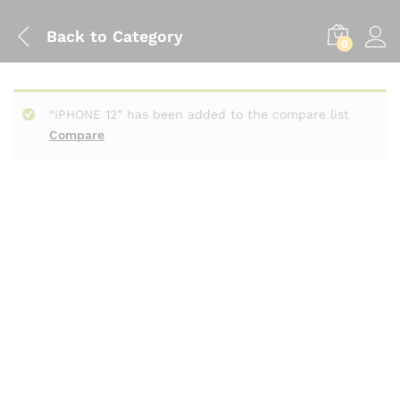
Back to
Category
0
“IPHONE 12” has been added to the compare list
Compare