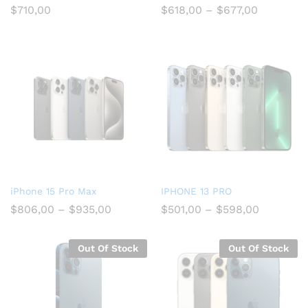
$
710,00
$
618,00
–
$
677,00
iPhone 15 Pro Max
IPHONE 13 PRO
$
806,00
–
$
935,00
$
501,00
–
$
598,00
Out Of Stock
Out Of Stock