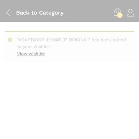
Back to
Category
0
“ADAPTADOR IPHONE 17 ORIGINAL” has been added
to your wishlist
View wishlist