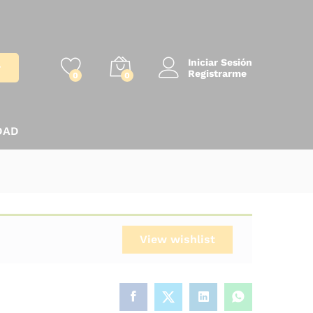
Iniciar Sesión
r
Registrarme
0
0
DAD
View wishlist