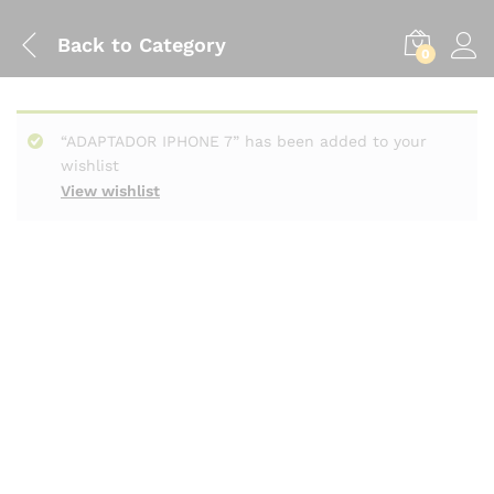
Back to
Category
0
“ADAPTADOR IPHONE 7” has been added to your
wishlist
View wishlist