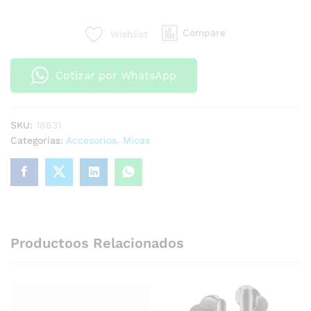
Compare
Wishlist
Cotizar por WhatsApp
SKU:
18631
Categorías:
Accesorios
,
Micas
Productoos Relacionados