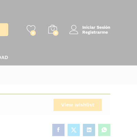
Iniciar Sesión
r
Registrarme
0
0
DAD
View wishlist