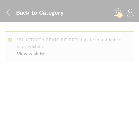
Back to
Category
0
“BLUETOOTH BEATS FIT PRO” has been added to
your wishlist
View wishlist