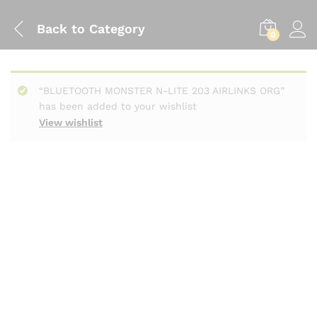
Back to
Category
0
“BLUETOOTH MONSTER N-LITE 203 AIRLINKS ORG”
has been added to your wishlist
View wishlist