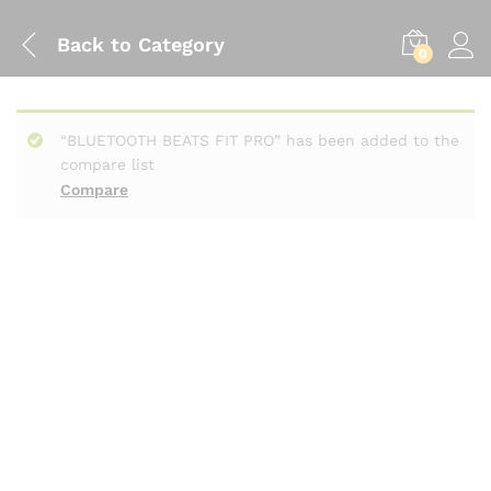
Back to
Category
0
“BLUETOOTH BEATS FIT PRO” has been added to the
compare list
Compare