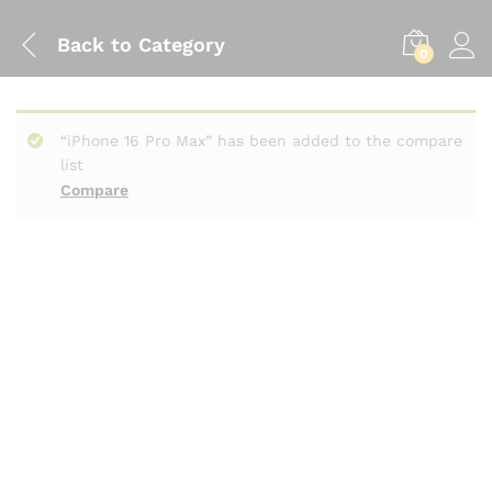
Back to
Category
0
“iPhone 16 Pro Max” has been added to the compare
list
Compare