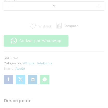
Compare
Wishlist
Cotizar por WhatsApp
SKU:
N/A
Categorías:
iPhone
,
Teléfonos
Brand:
Apple
Descripción