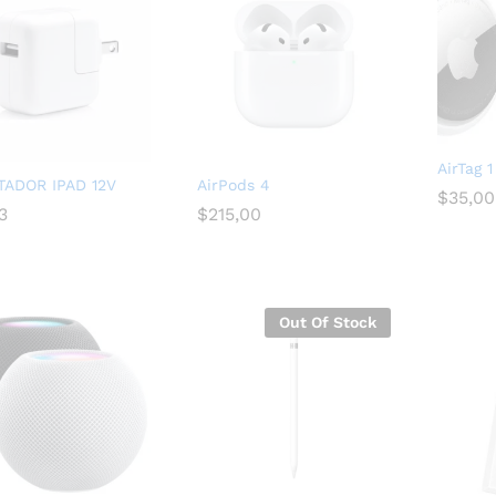
AirTag 
TADOR IPAD 12V
AirPods 4
$
$
35,00
35,00
3
3
$
$
215,00
215,00
Out Of Stock