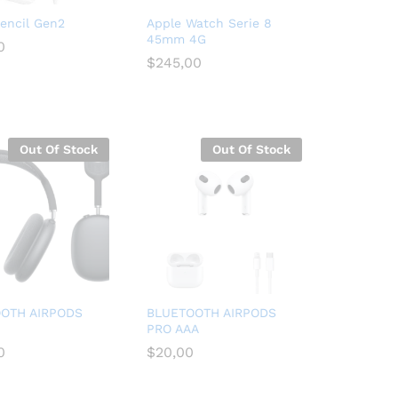
encil Gen2
Apple Watch Serie 8
45mm 4G
0
0
$
245,00
$
245,00
Out Of Stock
Out Of Stock
OTH AIRPODS
BLUETOOTH AIRPODS
PRO AAA
0
0
$
$
20,00
20,00