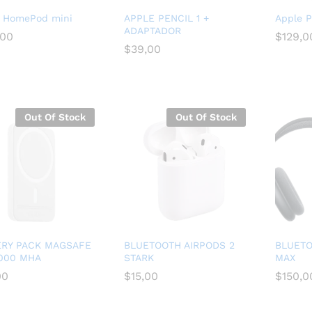
 HomePod mini
APPLE PENCIL 1 +
Apple P
ADAPTADOR
,00
$
$
129,0
129,0
$
$
39,00
39,00
,00
Out Of Stock
Out Of Stock
ERY PACK MAGSAFE
BLUETOOTH AIRPODS 2
BLUETO
5000 MHA
STARK
MAX
00
00
$
$
15,00
15,00
$
$
150,0
150,0