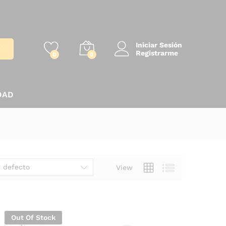
Iniciar Sesión
r
Registrarme
0
0
DAD
 defecto
View
Out Of Stock