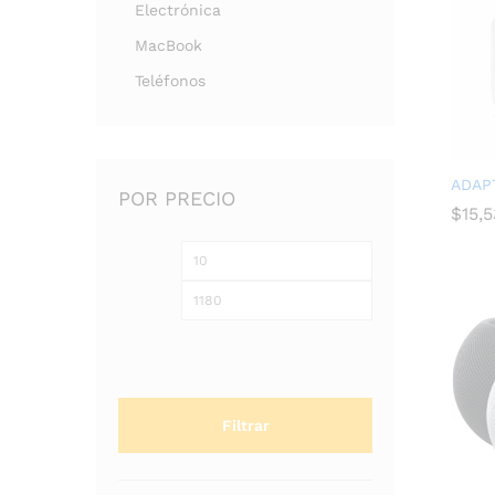
Electrónica
MacBook
Teléfonos
ADAP
POR PRECIO
$
$
15,5
15,5
Filtrar