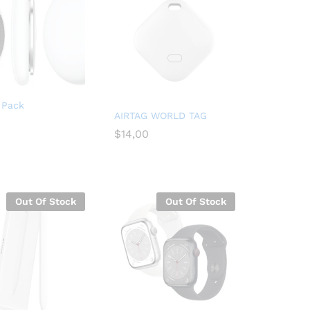
1 Pack
AIRTAG WORLD TAG
$
$
14,00
14,00
Out Of Stock
Out Of Stock