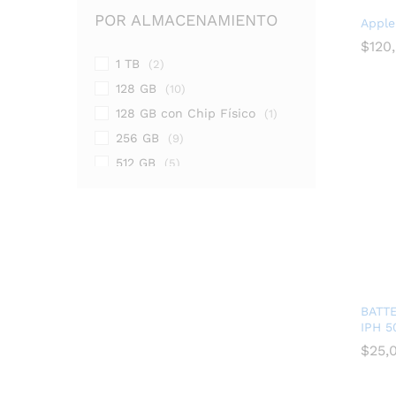
POR ALMACENAMIENTO
Apple
$
120
1 TB
(2)
128 GB
(10)
$
120
128 GB con Chip Físico
(1)
256 GB
(9)
512 GB
(5)
64 GB
(1)
BATT
IPH 
$
$
25,
25,