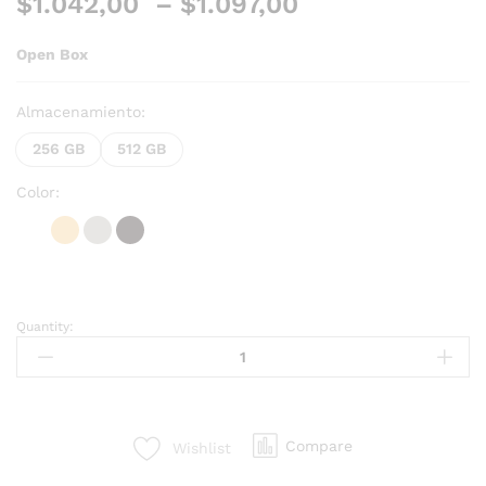
$
1.042,00
–
$
1.097,00
Open Box
Almacenamiento:
256 GB
512 GB
Color:
Quantity:
Compare
Wishlist