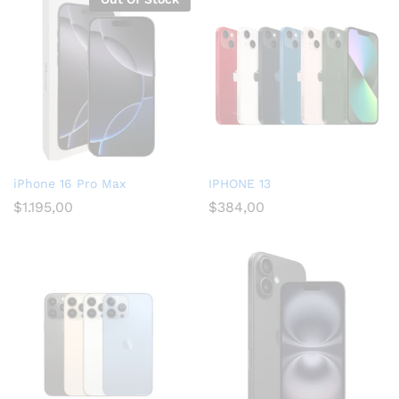
iPhone 16 Pro Max
IPHONE 13
$
1.195,00
$
384,00