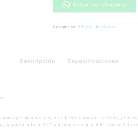
Cotizar por WhatsApp
Categorías:
iPhone
,
Teléfonos
Descripción
Especificaciones
rco
deadas que siguen el elegante diseño curvo del teléfono, y las e
, la pantalla tiene 6.27 pulgadas en diagonal (el área real de vi