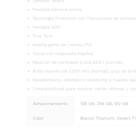
Dynamic Island
Pantalla siempre activa
Tecnología ProMotion con frecuencias de actuali
Pantalla HDR
True Tone
Amplia gama de colores (P3)
Toque con respuesta háptica
Relación de contraste 2,000,000:1 (normal)
Brillo máximo de 1,000 nits (normal); pico de brill
Revestimiento oleofóbico resistente a huellas dac
Compatibilidad para mostrar varios idiomas y c
Almacenamiento
128 GB, 256 GB, 512 GB
Color
Blanco Titanium, Desert T