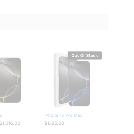
Out Of Stock
ro
iPhone 16 Pro Max
$
1.016,00
$
1.195,00