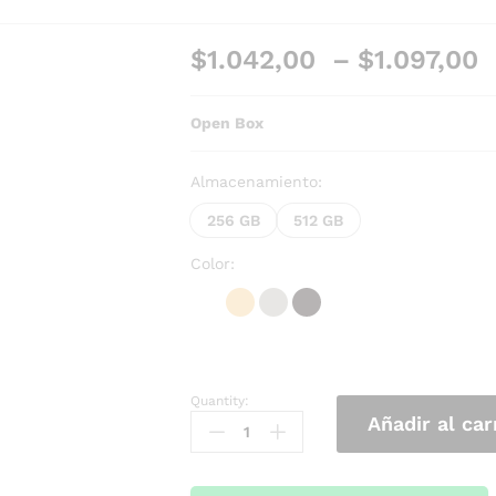
$
1.042,00
–
$
1.097,00
Open Box
Almacenamiento:
256 GB
512 GB
Color:
Quantity:
Añadir al car