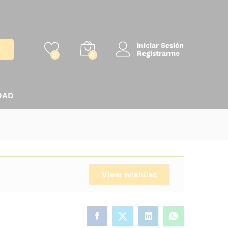
Iniciar Sesión
r
Registrarme
0
0
DAD
View wishlist