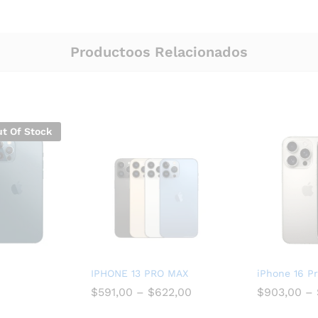
Productoos Relacionados
t Of Stock
IPHONE 13 PRO MAX
iPhone 16 P
$
591,00
–
$
622,00
$
903,00
–