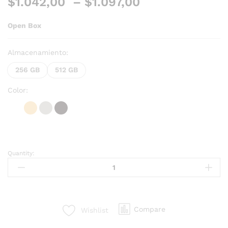
$
1.042,00
–
$
1.097,00
Open Box
Almacenamiento:
256 GB
512 GB
Color:
Quantity:
Compare
Wishlist