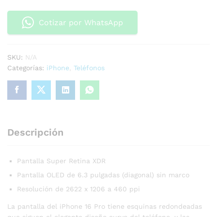
Cotizar por WhatsApp
SKU:
N/A
Categorías:
iPhone
,
Teléfonos
Descripción
Pantalla Super Retina XDR
Pantalla OLED de 6.3 pulgadas (diagonal) sin marco
Resolución de 2622 x 1206 a 460 ppi
La pantalla del iPhone 16 Pro tiene esquinas redondeadas
que siguen el elegante diseño curvo del teléfono, y las