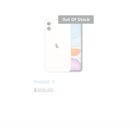
Out Of Stock
IPHONE 11
$
300,00