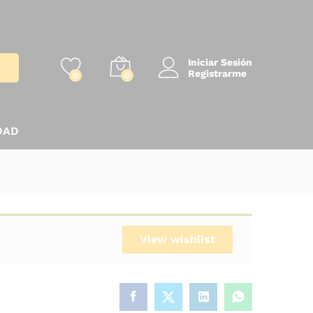
Iniciar Sesión
r
Registrarme
0
0
DAD
View wishlist