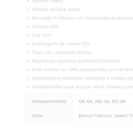
Dynamic Island
Pantalla siempre activa
Tecnología ProMotion con frecuencias de actuali
Pantalla HDR
True Tone
Amplia gama de colores (P3)
Toque con respuesta háptica
Relación de contraste 2,000,000:1 (normal)
Brillo máximo de 1,000 nits (normal); pico de brill
Revestimiento oleofóbico resistente a huellas dac
Compatibilidad para mostrar varios idiomas y c
Almacenamiento
128 GB, 256 GB, 512 GB
Color
Blanco Titanium, Desert T