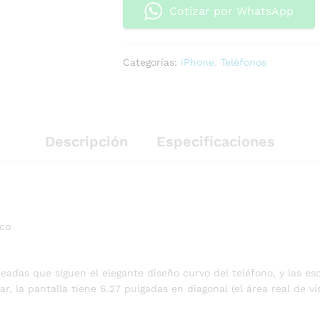
Cotizar por WhatsApp
Categorías:
iPhone
,
Teléfonos
Descripción
Especificaciones
rco
deadas que siguen el elegante diseño curvo del teléfono, y las e
, la pantalla tiene 6.27 pulgadas en diagonal (el área real de vi