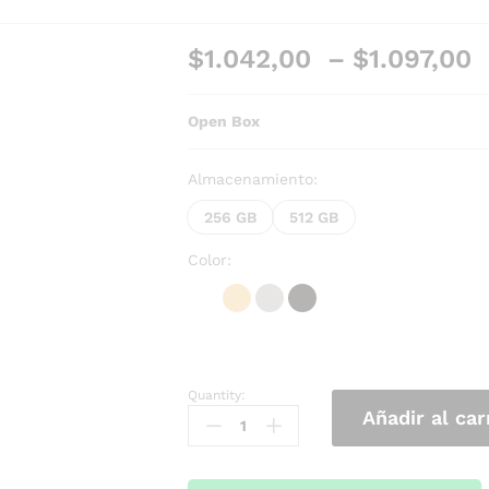
$
1.042,00
–
$
1.097,00
Open Box
Almacenamiento:
256 GB
512 GB
Color:
Quantity:
Añadir al car