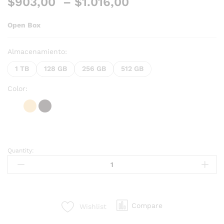
$
903,00
–
$
1.016,00
Open Box
Almacenamiento:
1 TB
128 GB
256 GB
512 GB
Color:
Quantity:
Compare
Wishlist