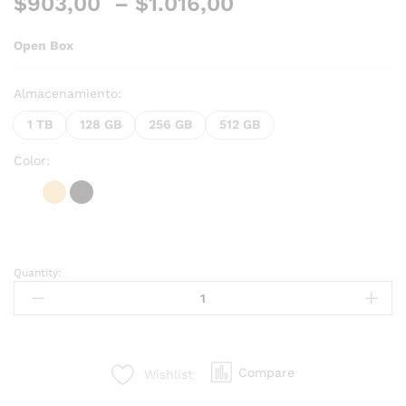
$
903,00
–
$
1.016,00
Open Box
Almacenamiento:
1 TB
128 GB
256 GB
512 GB
Color:
Quantity:
Compare
Wishlist