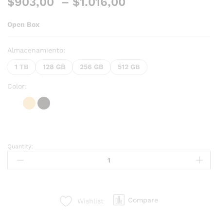
$
903,00
–
$
1.016,00
Open Box
Almacenamiento:
1 TB
128 GB
256 GB
512 GB
Color:
Quantity:
Compare
Wishlist