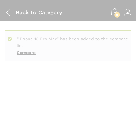
Back to
Category
0
“iPhone 16 Pro Max” has been added to the compare
list
Compare