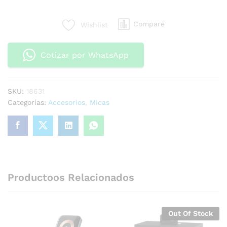
Compare
Wishlist
Cotizar por WhatsApp
SKU:
18631
Categorías:
Accesorios
,
Micas
Productoos Relacionados
Out Of Stock