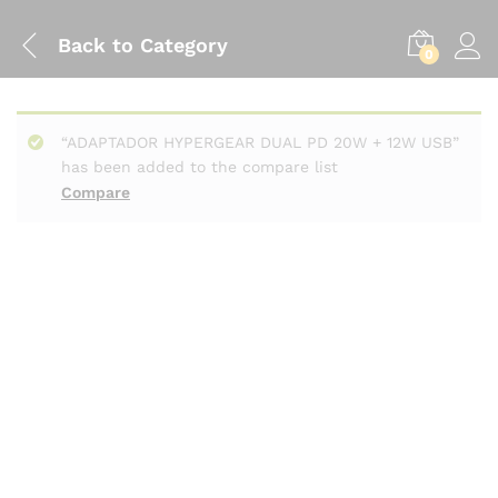
Back to
Category
0
“ADAPTADOR HYPERGEAR DUAL PD 20W + 12W USB”
has been added to the compare list
Compare