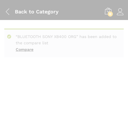
Back to
Category
0
“BLUETOOTH SONY XB400 ORG” has been added to
the compare list
Compare