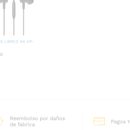
S LIBRES NK HP-
00
00
Reembolso por daños
Pagos 
de fabrica