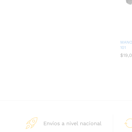
MANO
101
$
$
19,
19,
Envíos a nivel nacional