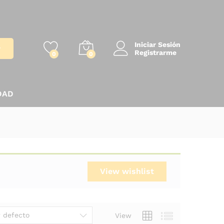
Iniciar Sesión
r
Registrarme
0
0
DAD
View wishlist
 defecto
View