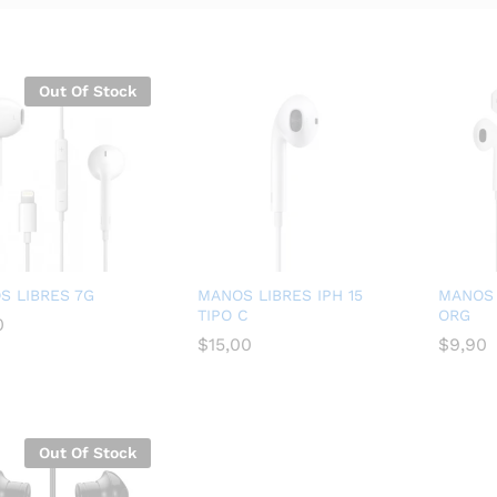
Out Of Stock
S LIBRES 7G
MANOS LIBRES IPH 15
MANOS 
TIPO C
ORG
0
0
$
$
15,00
15,00
$
$
9,90
9,90
Out Of Stock