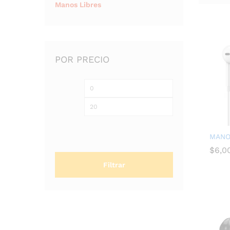
Manos Libres
POR PRECIO
MANO
$
$
6,0
6,0
Filtrar