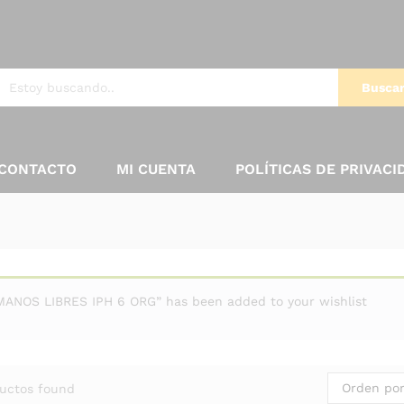
Busca
CONTACTO
MI CUENTA
POLÍTICAS DE PRIVACI
MANOS LIBRES IPH 6 ORG” has been added to your wishlist
Orden por
uctos found