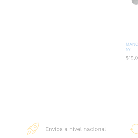
MANO
101
$
$
19,
19,
Envíos a nivel nacional