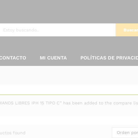
Busca
CONTACTO
MI CUENTA
POLÍTICAS DE PRIVACI
MANOS LIBRES IPH 15 TIPO C” has been added to the compare lis
Orden por
uctos found