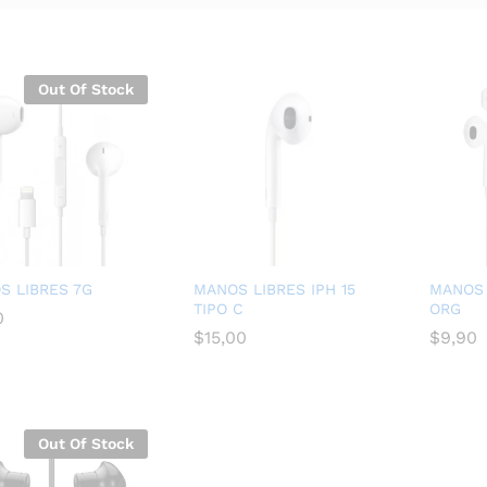
Out Of Stock
S LIBRES 7G
MANOS LIBRES IPH 15
MANOS 
TIPO C
ORG
0
0
$
$
15,00
15,00
$
$
9,90
9,90
Out Of Stock