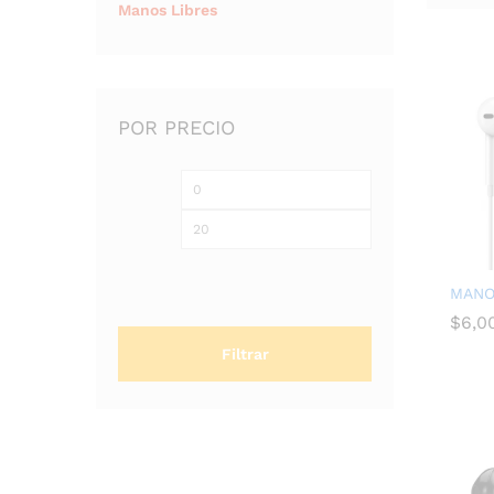
Manos Libres
POR PRECIO
MANO
$
$
6,0
6,0
Filtrar