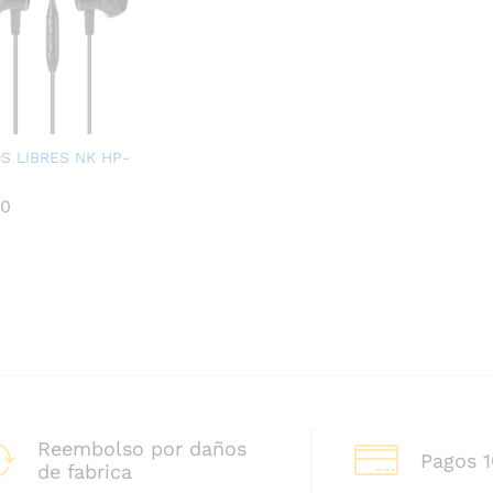
S LIBRES NK HP-
00
00
Reembolso por daños
Pagos 
de fabrica