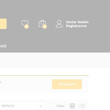
Iniciar Sesión
r
Registrarme
0
0
DAD
t
Compare
 defecto
View