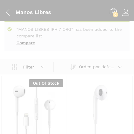
Manos Libres
0
“MANOS LIBRES IPH 7 ORG” has been added to the
compare list
Compare
Orden por defecto
Filter
Out Of Stock