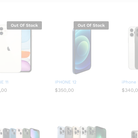
Out Of Stock
Out Of Stock
E 11
IPHONE 12
iPhone 
,00
,00
$
350,00
$
340,
$
350,00
$
340,