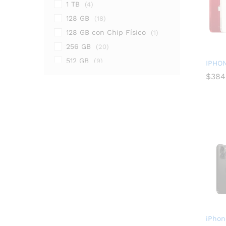
1 TB
(4)
128 GB
(18)
128 GB con Chip Físico
(1)
256 GB
(20)
512 GB
(9)
IPHON
64 GB
(2)
$
384
$
384
iPhon