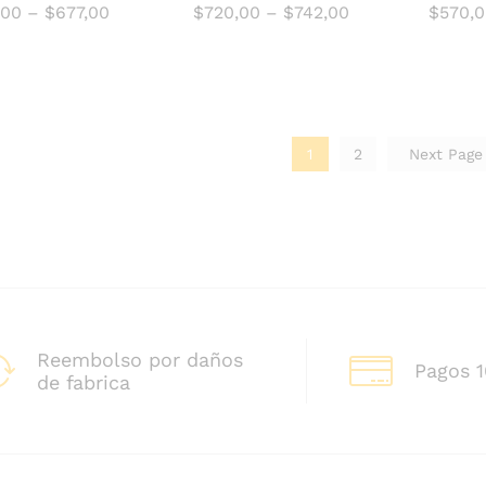
,00
–
$
677,00
$
720,00
–
$
742,00
$
570,
,00
$
677,00
$
720,00
$
742,00
$
570,
1
2
Next Pag
Reembolso por daños
Pagos 
de fabrica