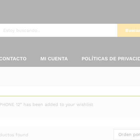
Busca
CONTACTO
MI CUENTA
POLÍTICAS DE PRIVACI
IPHONE 12” has been added to your wishlist
Orden por
ductos found