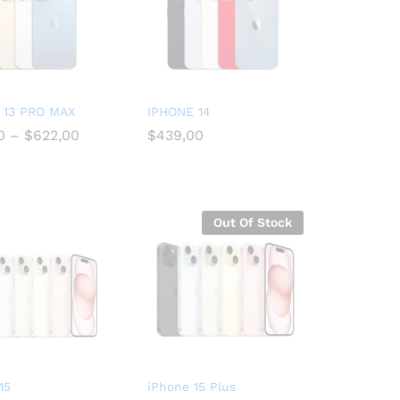
 13 PRO MAX
IPHONE 14
0
–
$
622,00
$
439,00
$
439,00
Out Of Stock
0
$
622,00
15
iPhone 15 Plus