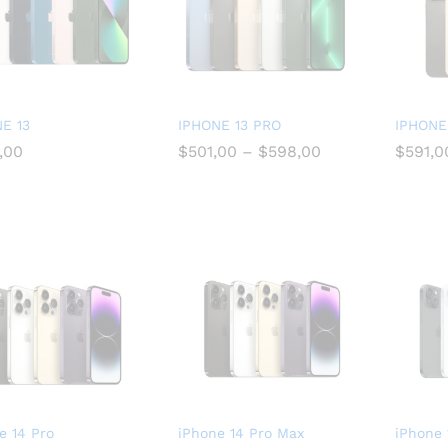
E 13
IPHONE 13 PRO
IPHONE
,00
$
501,00
–
$
598,00
$
591,0
,00
$
501,00
$
598,00
$
591,0
e 14 Pro
iPhone 14 Pro Max
iPhone 