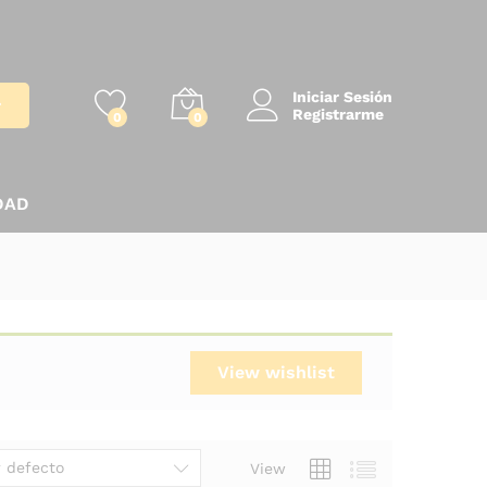
Iniciar Sesión
r
Registrarme
0
0
DAD
View wishlist
 defecto
View