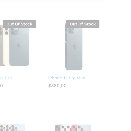
Out Of Stock
Out Of Stock
12 Pro
iPhone 12 Pro Max
00
$
380,00
00
$
380,00