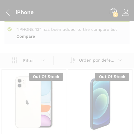
iPhone
0
“IPHONE 13” has been added to the compare list
Compare
Orden por defecto
Filter
Out Of Stock
Out Of Stock