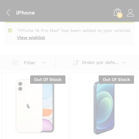
iPhone
0
“iPhone 14 Pro Max” has been added to your wishlist
View wishlist
Orden por defecto
Filter
Out Of Stock
Out Of Stock