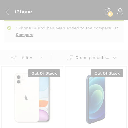
iPhone
0
“iPhone 14 Pro” has been added to the compare list
Compare
Orden por defecto
Filter
Out Of Stock
Out Of Stock